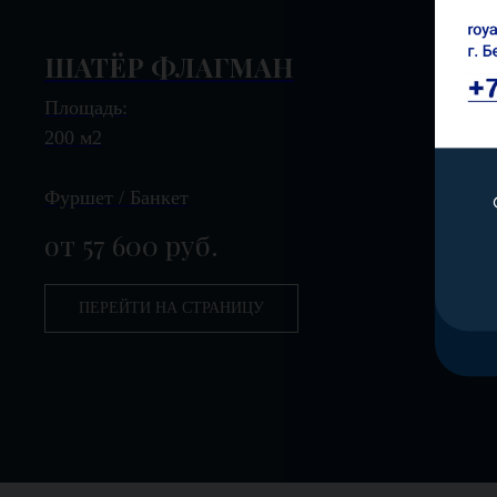
ШАТЁР ФЛАГМАН
Площадь:
200 м2
Фуршет / Банкет
от 57 600
руб.
ПЕРЕЙТИ НА СТРАНИЦУ