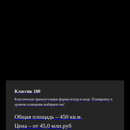
Классик 180
Клас­си­чес­кие пря­мо­уголь­ные фор­мы всег­да в мо­де. Пла­ниров­ку и
уро­вень ос­на­щения вы­бира­ете вы!
Общая площадь – 450 кв.м.
Цена – от 45,0 млн.руб