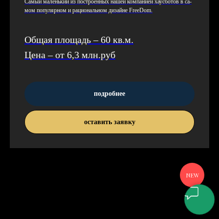
Са­мый ма­лень­кий из пос­тро­ен­ных на­шей ком­па­ни­ей ха­ус­бо­тов в са­
мом по­пуляр­ном и ра­ци­ональ­ном ди­зай­не FreeDom.
Общая площадь – 60 кв.м.
Цена – от 6,3 млн.руб
подробнее
оставить заявку
NEW