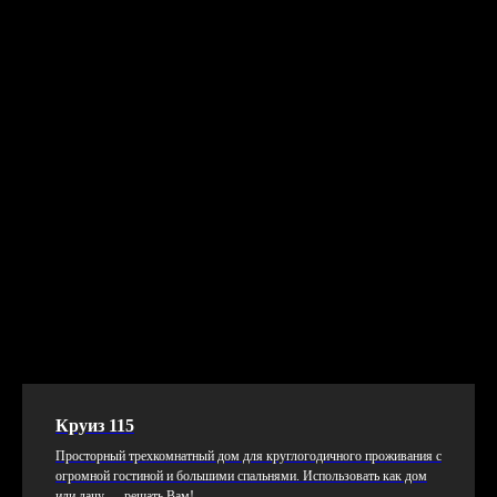
Круиз 115
Прос­торный трех­комнат­ный дом для круг­ло­годич­но­го про­жива­ния с
ог­ромной гос­ти­ной и боль­ши­ми спаль­ня­ми. Ис­поль­зо­вать как дом
или да­чу — ре­шать Вам!