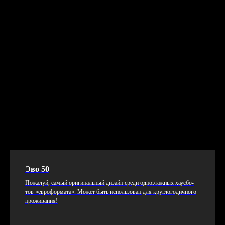
Эво 50
По­жалуй, са­мый ори­гиналь­ный ди­зайн сре­ди од­но­этаж­ных ха­ус­бо­
тов «ев­ро­фор­ма­та». Мо­жет быть ис­поль­зо­ван для круг­ло­годич­но­го
про­жива­ния!