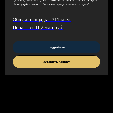
На те­кущий мо­мент — бес­тсел­лер сре­ди ос­таль­ных мо­делей.
Общая площадь – 311 кв.м.
Цена – от 41,2 млн.руб.
подробнее
оставить заявку