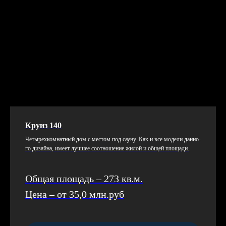
Круиз 140
Че­тырех­комнат­ный дом с мес­том под са­уну. Как и все мо­дели дан­но­
го ди­зай­на, име­ет луч­шее со­от­но­шение жи­лой и об­щей пло­щади.
Общая площадь – 273 кв.м.
Цена – от 35,0 млн.руб