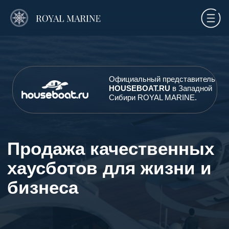
Официальный представитель
HOUSEBOAT.RU
в Западной
Сибири ROYAL MARINE
.
Продажа качественных
хаусботов
для жизни и
бизнеса
Для бизнеса (прокат, отели, бани, СПА,
офисы, рестораны)
Для комфортного круглогодичного
проживания и вмерзания в лед
Строим по требованиям ГИМС или РКО
(для коммерческой эксплуатации)