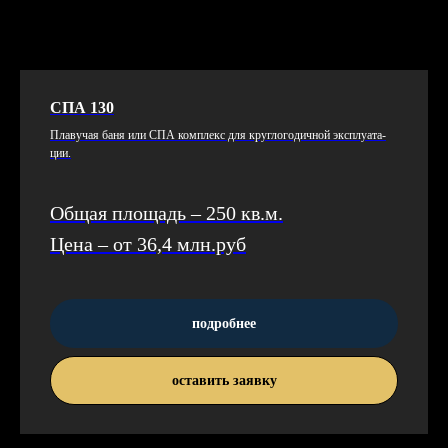
СПА 130
Пла­вучая ба­ня или СПА ком­плекс для круг­ло­годич­ной экс­плу­ата­
ции.
Общая площадь – 250 кв.м.
Цена – от 36,4 млн.руб
подробнее
оставить заявку