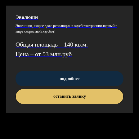
Эволюшн
Эво­люция, ско­рее да­же ре­волю­ция в ха­ус­бо­тос­тро­ении-пер­вый в
ми­ре ско­рос­тной ха­ус­бот!
Общая площадь – 140 кв.м.
Цена – от 53 млн.руб
подробнее
оставить заявку