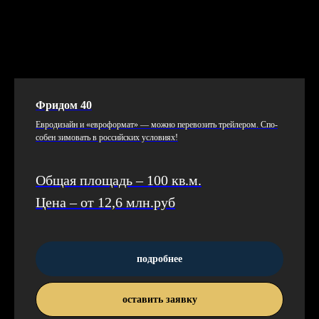
Фридом 40
Ев­ро­дизайн и «ев­ро­фор­мат» — мож­но пе­рево­зить трей­ле­ром. Спо­
собен зи­мовать в рос­сий­ских ус­ло­ви­ях!
Общая площадь – 100 кв.м.
Цена – от 12,6 млн.руб
подробнее
оставить заявку