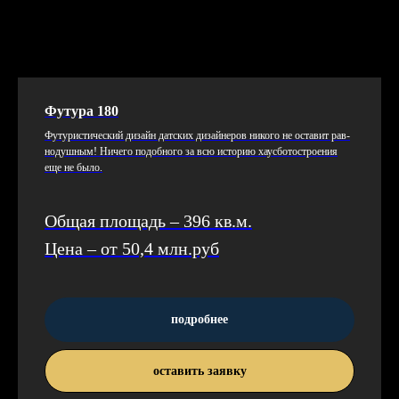
Футура 180
Фу­турис­ти­чес­кий ди­зайн дат­ских ди­зай­не­ров ни­кого не ос­та­вит рав­
но­душ­ным! Ни­чего по­доб­но­го за всю ис­то­рию ха­ус­бо­тос­тро­ения
еще не бы­ло.
Общая площадь – 396 кв.м.
Цена – от 50,4 млн.руб
подробнее
оставить заявку