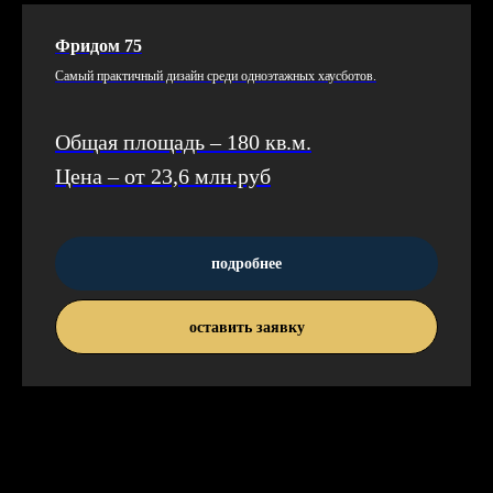
Фридом 75
Са­мый прак­тичный ди­зайн сре­ди од­но­этаж­ных ха­ус­бо­тов.
Общая площадь – 180 кв.м.
Цена – от 23,6 млн.руб
подробнее
оставить заявку