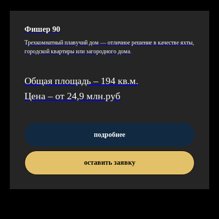
Фишер 90
Трех­комнат­ный пла­вучий дом — от­личное ре­шение в ка­чес­тве ях­ты,
го­род­ской квар­ти­ры или за­город­но­го до­ма.
Общая площадь – 194 кв.м.
Цена – от 24,9 млн.руб
подробнее
оставить заявку