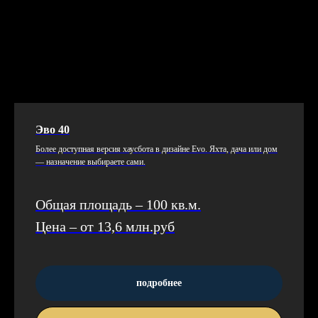
Эво 40
Бо­лее дос­тупная вер­сия ха­ус­бо­та в ди­зай­не Evo. Ях­та, да­ча или дом
— наз­на­чение вы­бира­ете са­ми.
Общая площадь – 100 кв.м.
Цена – от 13,6 млн.руб
подробнее