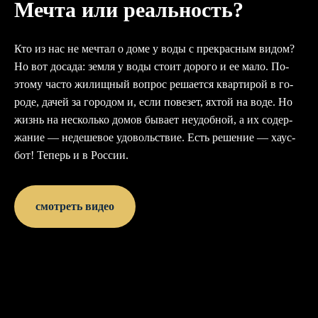
Мечта или реальность?
Кто из нас не меч­тал о до­ме у во­ды с прек­расным ви­дом?
Но вот до­сада: зем­ля у во­ды сто­ит до­рого и ее ма­ло. По­
это­му час­то жи­лищ­ный воп­рос ре­ша­ет­ся квар­ти­рой в го­
роде, да­чей за го­родом и, ес­ли по­везет, ях­той на во­де. Но
жизнь на нес­коль­ко до­мов бы­ва­ет не­удоб­ной, а их со­дер­
жа­ние — не­деше­вое удо­воль­ствие. Есть ре­шение — ха­ус­
бот! Те­перь и в Рос­сии.
смотреть видео