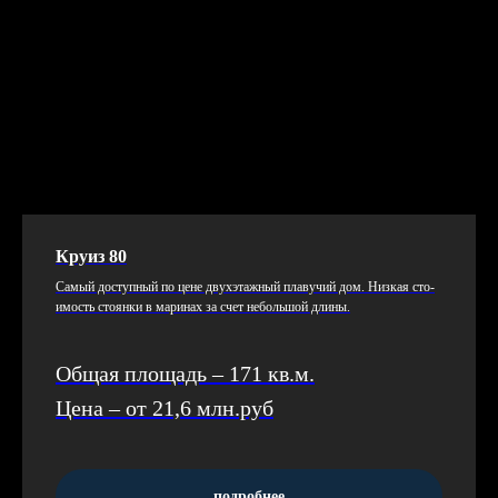
Круиз 80
Са­мый дос­тупный по це­не дву­хэтаж­ный пла­вучий дом. Низ­кая сто­
имость сто­ян­ки в ма­ринах за счет не­боль­шой дли­ны.
Общая площадь – 171 кв.м.
Цена – от 21,6 млн.руб
подробнее