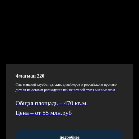
Флагман 220
Флаг­ман­ский ха­ус­бот дат­ских ди­зай­не­ров и рос­сий­ско­го про­из­во­
дите­ля не ос­та­вит рав­но­душ­ны­ми це­ните­лей сти­ля ми­нима­лизм.
Общая площадь – 470 кв.м.
Цена – от 55 млн.руб
подробнее